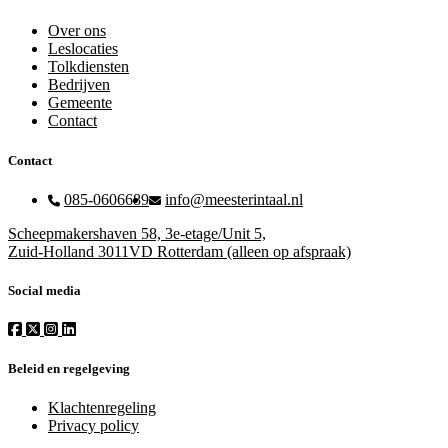
Over ons
Leslocaties
Tolkdiensten
Bedrijven
Gemeente
Contact
Contact
085-0606689
info@meesterintaal.nl
Scheepmakershaven 58, 3e-etage/Unit 5,
Zuid-Holland 3011VD Rotterdam (alleen op afspraak)
Social media
Beleid en regelgeving
Klachtenregeling
Privacy policy