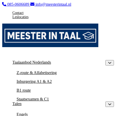
085-0606689
info@meesterintaal.nl
Contact
Leslocaties
Taalaanbod Nederlands
Z-route & Alfabetisering
Inburgering A1 & A2
B1 route
Staatsexamen & C1
Talen
Engels