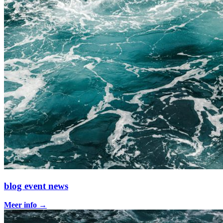
blog event news
Meer info
→