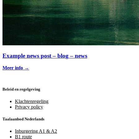
Example news post – blog – news
Meer info
→
Beleid en regelgeving
Klachtenregeling
Privacy policy
Taalaanbod Nederlands
Inburgering A1 & A2
B1 route