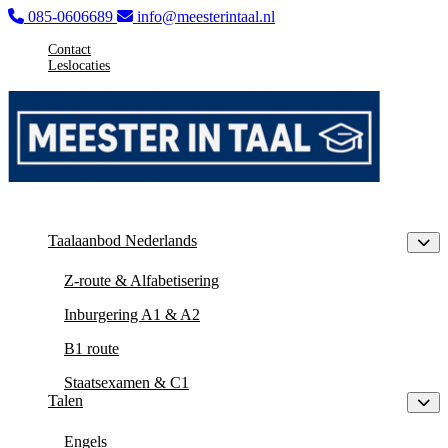
085-0606689
info@meesterintaal.nl
Contact
Leslocaties
Taalaanbod Nederlands
Z-route & Alfabetisering
Inburgering A1 & A2
B1 route
Staatsexamen & C1
Talen
Engels