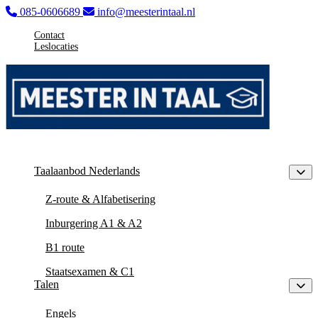
085-0606689
info@meesterintaal.nl
Contact
Leslocaties
Taalaanbod Nederlands
Z-route & Alfabetisering
Inburgering A1 & A2
B1 route
Staatsexamen & C1
Talen
Engels